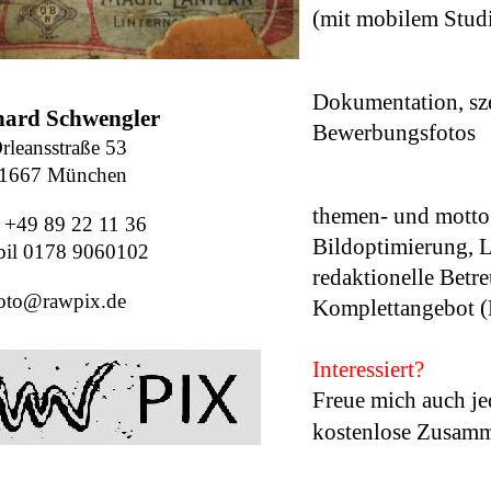
(mit mobilem Stud
Dokumentation, sze
hard Schwengler
Bewerbungsfotos
rleansstraße 53
1667 München
themen- und motto
. +49 89 22 11 36
Bildoptimierung, 
il 0178 9060102
redaktionelle Betr
oto@rawpix.de
Komplettangebot (F
Interessiert?
Freue mich auch jed
kostenlose Zusamme