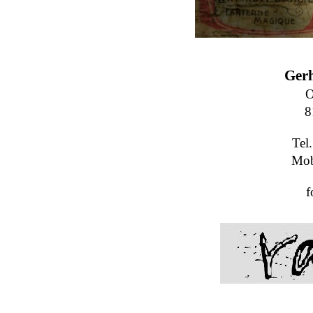
Ger
O
8
Tel
Mob
f